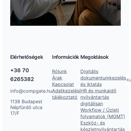
Elérhetőségek
Információk
Megoldások
+36 70
Rólunk
Digitális
K
Árak
dokumentumkezelés
6265382
Kapcsolat
és iktatás
Adatkezelési
HR és munkaidő
info@compgate.hu
tájékoztató
nyilvántartás
1138 Budapest
digitálisan
Népfürdő utca
Workflow / Üzleti
17/F
folyamatok (MGMT)
Eszköz- és
készletnyilvántartás