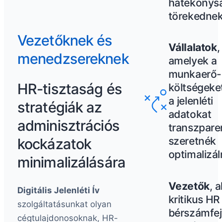
hatékonys
törekednek
Vezetőknek és
Vállalatok
,
menedzsereknek
amelyek a
munkaerő-
HR-tisztaság és
költségeke
a jelenléti
stratégiák az
adatokat
adminisztrációs
transzpar
szeretnék
kockázatok
optimalizál
minimalizálására
Vezetők
, a
Digitális Jelenléti Ív
kritikus HR
szolgáltatásunkat olyan
bérszámfej
cégtulajdonosoknak, HR-