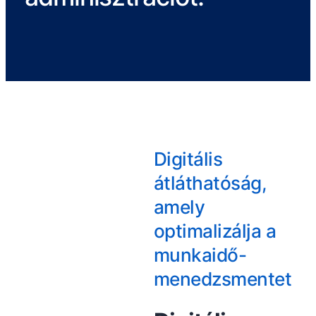
Digitális
átláthatóság,
amely
optimalizálja a
munkaidő-
menedzsmentet