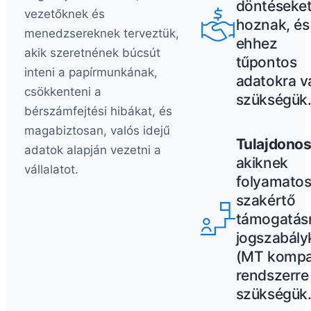
döntéseke
vezetőknek és
hoznak, és
menedzsereknek terveztük,
ehhez
akik szeretnének búcsút
tűpontos
inteni a papírmunkának,
adatokra v
csökkenteni a
szükségük
bérszámfejtési hibákat, és
magabiztosan, valós idejű
Tulajdono
adatok alapján vezetni a
akiknek
vállalatot.
folyamatos
szakértő
támogatásr
jogszabály
(MT kompat
rendszerre
szükségük