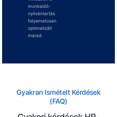
munkaidő-
nyilvántartás
folyamatosan
optimalizált
marad.
Gyakran Ismételt Kérdések
(FAQ)
Gyakori kérdések HR-