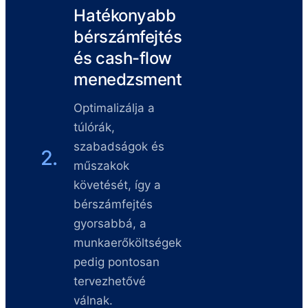
Hatékonyabb
bérszámfejtés
és cash-flow
menedzsment
Optimalizálja a
túlórák,
szabadságok és
2.
műszakok
követését, így a
bérszámfejtés
gyorsabbá, a
munkaerőköltségek
pedig pontosan
tervezhetővé
válnak.