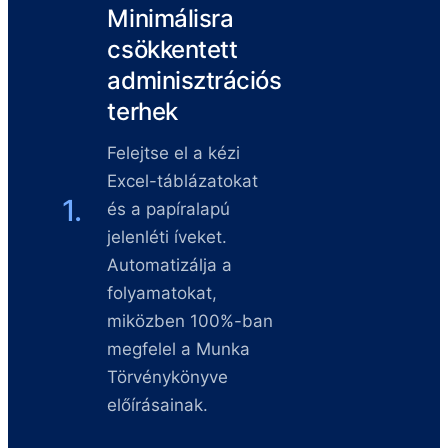
Minimálisra
csökkentett
adminisztrációs
terhek
Felejtse el a kézi
Excel-táblázatokat
1.
és a papíralapú
jelenléti íveket.
Automatizálja a
folyamatokat,
miközben 100%-ban
megfelel a Munka
Törvénykönyve
előírásainak.